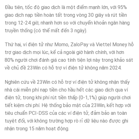
Đầu tiên, tốc độ giao dịch là một điểm mạnh lớn, với 95%
giao dịch nạp tiền hoàn tất trong vòng 30 giây và rút tiền
trong 12-24 giờ, nhanh hơn so với chuyển khoản ngân hàng
truyền thống (có thể mất đến 3 ngày).
Thứ hai, ví điện tử như Momo, ZaloPay và Viettel Money hỗ
trợ giao dịch mọi lúc, kể cả ngoài giờ hành chính, với hơn
80% người chơi đánh giá cao tính tiện lợi này trong khảo sát
về chủ đề 23Win có hỗ trợ ví điện tử không năm 2024.
Nghiên cứu về 23Win có hỗ trợ ví điện tử không nhận thấy
nhà cái miễn phí nạp tiền cho hầu hết các giao dịch qua ví
điện tử, trong khi phí rút tiền thấp (0-1,1%) giúp người chơi
tiết kiệm chi phí. Hệ thống bảo mật của 23Win, kết hợp với
tiêu chuẩn PCI-DSS của các ví điện tử, đảm bảo an toàn
tuyệt đối, với không trường hợp rò rỉ dữ liệu nào được ghi
nhận trong 15 năm hoạt động.