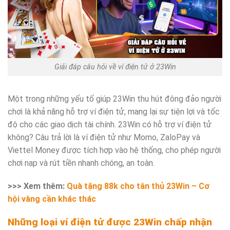
Giải đáp câu hỏi về ví điện tử ở 23Win
Một trong những yếu tố giúp 23Win thu hút đông đảo người
chơi là khả năng hỗ trợ ví điện tử, mang lại sự tiện lợi và tốc
độ cho các giao dịch tài chính. 23Win có hỗ trợ ví điện tử
không? Câu trả lời là ví điện tử như Momo, ZaloPay và
Viettel Money được tích hợp vào hệ thống, cho phép người
chơi nạp và rút tiền nhanh chóng, an toàn.
>>> Xem thêm:
Quà tặng 88k cho tân thủ 23Win – Cơ
hội vàng cần khác thác
Những loại ví điện tử được 23Win chấp nhận