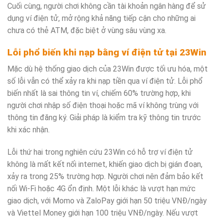
Cuối cùng, người chơi không cần tài khoản ngân hàng để sử
dụng ví điện tử, mở rộng khả năng tiếp cận cho những ai
chưa có thẻ ATM, đặc biệt ở vùng sâu vùng xa.
Lỗi phổ biến khi nạp bằng ví điện tử tại 23Win
Mặc dù hệ thống giao dịch của 23Win được tối ưu hóa, một
số lỗi vẫn có thể xảy ra khi nạp tiền qua ví điện tử. Lỗi phổ
biến nhất là sai thông tin ví, chiếm 60% trường hợp, khi
người chơi nhập số điện thoại hoặc mã ví không trùng với
thông tin đăng ký. Giải pháp là kiểm tra kỹ thông tin trước
khi xác nhận.
Lỗi thứ hai trong nghiên cứu 23Win có hỗ trợ ví điện tử
không là mất kết nối internet, khiến giao dịch bị gián đoạn,
xảy ra trong 25% trường hợp. Người chơi nên đảm bảo kết
nối Wi-Fi hoặc 4G ổn định. Một lỗi khác là vượt hạn mức
giao dịch, với Momo và ZaloPay giới hạn 50 triệu VNĐ/ngày
và Viettel Money giới hạn 100 triệu VNĐ/ngày. Nếu vượt