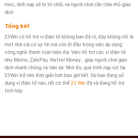
mức, lệnh nạp sẽ bị từ chối, và người chơi cần chia nhỏ giao
dịch.
Tổng kết
23Win có hỗ trợ ví điện tử không bạn đã rõ, đây không chỉ là
một nhà cái có uy tín mà còn đi đầu trong việc áp dụng
công nghệ thanh toán hiện đại. Việc hỗ trợ các ví điện tử
như Momo, ZaloPay, Viettel Money… giúp người chơi giao
dịch nhanh chóng và tiện lợi. Nhờ đó, quá trình nạp rút tại
23Win trở nên đơn giản hơn bao giờ hết. Dù bạn đang sử
dụng ví điện tử nào, rất có thể
23 Win
đã và đang hỗ trợ
tích hợp.