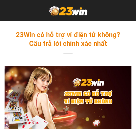
Skip
to
content
23Win có hỗ trợ ví điện tử không?
Câu trả lời chính xác nhất